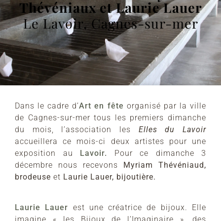
Thévéniaux et Laurie Lauer
Le Lavoir, Cagnes-sur-mer
Dans le cadre d’
Art en fête
organisé par la ville
de Cagnes-sur-mer tous les premiers dimanche
du mois, l’association les
Elles du Lavoir
accueillera ce mois-ci deux artistes pour une
exposition au
Lavoir.
Pour ce dimanche 3
décembre nous recevons
Myriam Thévéniaud,
brodeuse
et
Laurie Lauer, bijoutière.
Laurie Lauer
est une créatrice de bijoux. Elle
imagine « les Bijoux de l’Imaginaire », des