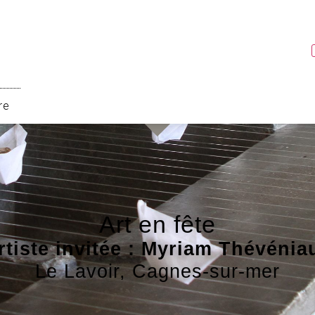
re
Art en fête
rtiste invitée : Myriam Thévénia
Le Lavoir, Cagnes-sur-mer