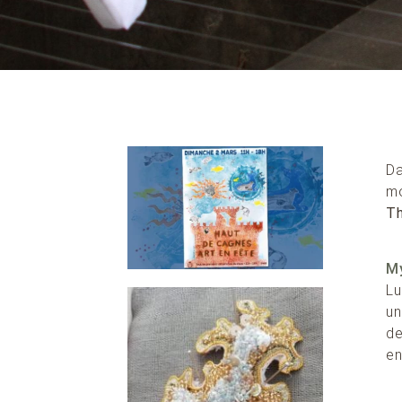
Da
mo
T
M
Lu
un
de
en